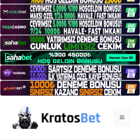
İçeriğe
atla
Menü