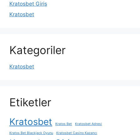
Kratosbet Giriş
Kratosbet
Kategoriler
Kratosbet
Etiketler
Kratosbet
Kratos Bet
Kratosbet Adresi
Kratos Bet Blackjack Oyunu
Kratosbet Casino Kazancı