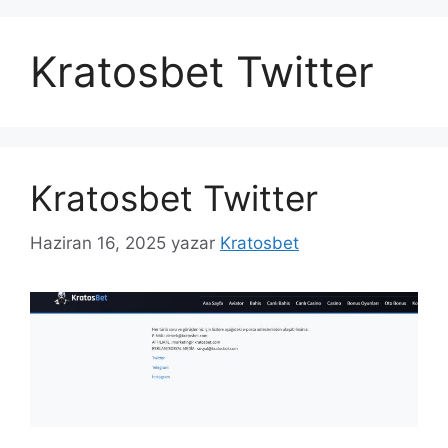
Kratosbet Twitter
Kratosbet Twitter
Haziran 16, 2025
yazar
Kratosbet