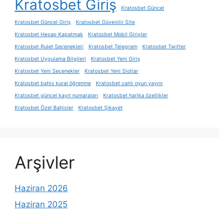
Kratosbet Giriş
Kratosbet Güncel
Kratosbet Güncel Giriş
Kratosbet Güvenilir Site
Kratosbet Hesap Kapatmak
Kratosbet Mobil Girişler
Kratosbet Rulet Seçenekleri
Kratosbet Telegram
Kratosbet Twitter
Kratosbet Uygulama Bilgileri
Kratosbet Yeni Giriş
Kratosbet Yeni Seçenekler
Kratosbet Yeni Slotlar
Kratosbet bahis kural öğrenme
Kratosbet canlı oyun yayını
Kratosbet güncel kayıt numaraları
Kratosbet harika özellikler
Kratosbet Özel Bahisler
Kratosbet Şikayet
Arşivler
Haziran 2026
Haziran 2025