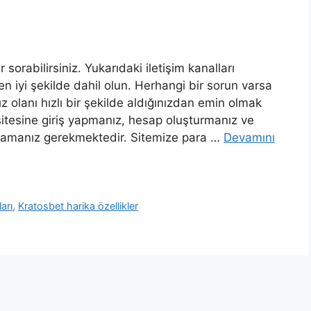
orabilirsiniz. Yukarıdaki iletişim kanalları
en iyi şekilde dahil olun. Herhangi bir sorun varsa
ız olanı hızlı bir şekilde aldığınızdan emin olmak
sitesine giriş yapmanız, hesap oluşturmanız ve
amlamanız gerekmektedir. Sitemize para …
Devamını
arı
,
Kratosbet harika özellikler