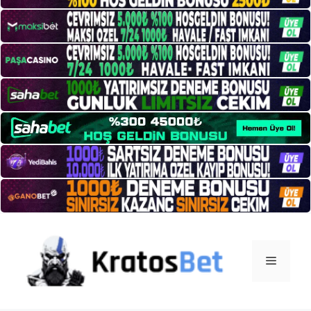
İçeriğe
atla
Menü