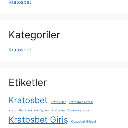
Kratosbet
Kategoriler
Kratosbet
Etiketler
Kratosbet
Kratos Bet
Kratosbet Adresi
Kratos Bet Blackjack Oyunu
Kratosbet Casino Kazancı
Kratosbet Giriş
Kratosbet Güncel