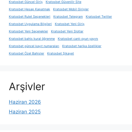
Kratosbet Güncel Giriş
Kratosbet Güvenilir Site
Kratosbet Hesap Kapatmak
Kratosbet Mobil Girişler
Kratosbet Rulet Seçenekleri
Kratosbet Telegram
Kratosbet Twitter
Kratosbet Uygulama Bilgileri
Kratosbet Yeni Giriş
Kratosbet Yeni Seçenekler
Kratosbet Yeni Slotlar
Kratosbet bahis kural öğrenme
Kratosbet canlı oyun yayını
Kratosbet güncel kayıt numaraları
Kratosbet harika özellikler
Kratosbet Özel Bahisler
Kratosbet Şikayet
Arşivler
Haziran 2026
Haziran 2025